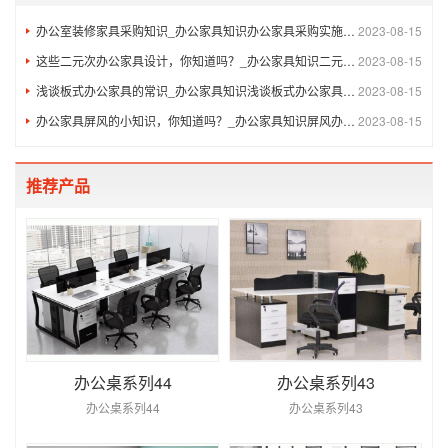
办公室装修家具采购知识_办公家具知识办公家具采购实施方案及控
2023-08-15
这些二元次办公家具设计，你知道吗？_办公家具知识二元次人类，
2023-08-15
浅谈板式办公家具的常识_办公家具知识浅谈板式办公家具的常识与
2023-08-15
办公家具屏风的小知识，你知道吗？_办公家具知识屏风办公桌椅组
2023-08-15
推荐产品
办公桌系列44
办公桌系列43
办公桌系列44
办公桌系列43