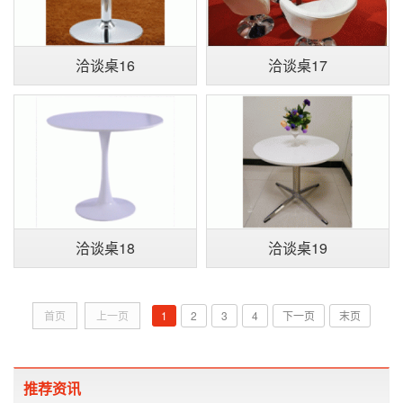
洽谈桌16
洽谈桌17
洽谈桌18
洽谈桌19
首页
上一页
1
2
3
4
下一页
末页
推荐资讯